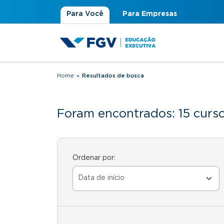
Para Você
Para Empresas
Home
»
Resultados de busca
Você está aqui
Foram encontrados: 15 curs
Ordenar por: