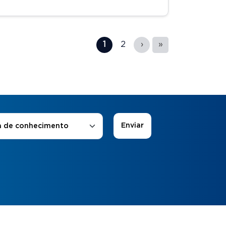
1
2
›
»
 de Interesse
*
a de conhecimento