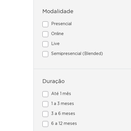
Modalidade
Presencial
Online
Live
Semipresencial (Blended)
Duração
Até 1 mês
1 a 3 meses
3 a 6 meses
6 a 12 meses