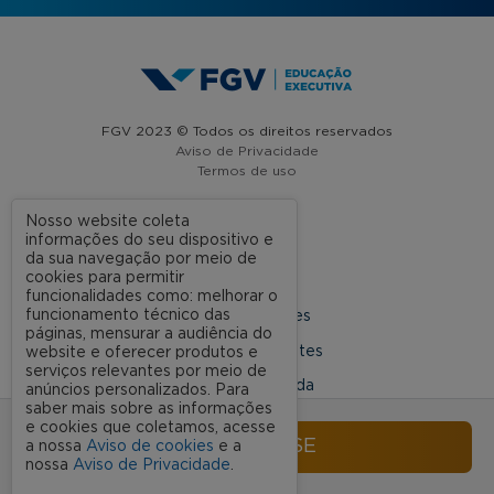
FGV 2023 © Todos os direitos reservados
Aviso de Privacidade
Termos de uso
Nosso website coleta
informações do seu dispositivo e
A FGV
da sua navegação por meio de
cookies para permitir
Contato
funcionalidades como: melhorar o
funcionamento técnico das
Nossas Unidades
páginas, mensurar a audiência do
Dúvidas Frequentes
website e oferecer produtos e
serviços relevantes por meio de
Rede Conveniada
anúncios personalizados. Para
saber mais sobre as informações
Ouvidoria Acadêmica
e cookies que coletamos, acesse
INSCREVA-SE
a nossa
Aviso de cookies
e a
nossa
Aviso de Privacidade
.
SIGA NOSSAS REDES SOCIAIS