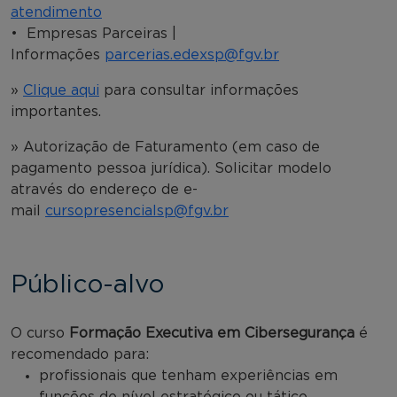
atendimento
• Empresas Parceiras |
Informações
parcerias.edexsp@fgv.br
»
Clique aqui
para consultar informações
importantes.
» Autorização de Faturamento (em caso de
pagamento pessoa jurídica). Solicitar modelo
através do endereço de e-
mail
cursopresencialsp@fgv.br
Público-alvo
O curso
Formação Executiva em Cibersegurança
é
recomendado para:
profissionais que tenham experiências em
funções de nível estratégico ou tático