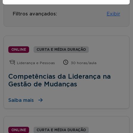
Filtros avançados:
Exibir
ONLINE
CURTA E MÉDIA DURAÇÃO
Liderança e Pessoas
30 horas/aula
Competências da Liderança na
Gestão de Mudanças
Saiba mais
ONLINE
CURTA E MÉDIA DURAÇÃO