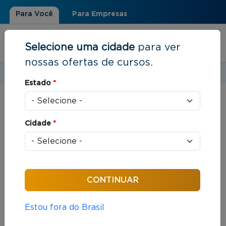
Para Você
Para Empresas
Selecione uma cidade
para ver
nossas ofertas de cursos.
Estudar em:
São Paulo, SP
Estado
*
Você está aqui
Home
»
Resultados de busca
Cidade
*
Foram encontrados: 375 cursos
Ordenar por:
Estou fora do Brasil