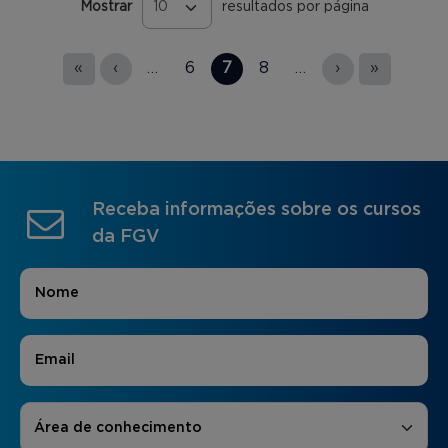
Mostrar
resultados por página
Páginas
«
‹
…
6
7
8
…
›
»
Receba informações sobre os cursos
da FGV
Nome
*
E-mail
*
Áreas de Interesse
*
Área de conhecimento