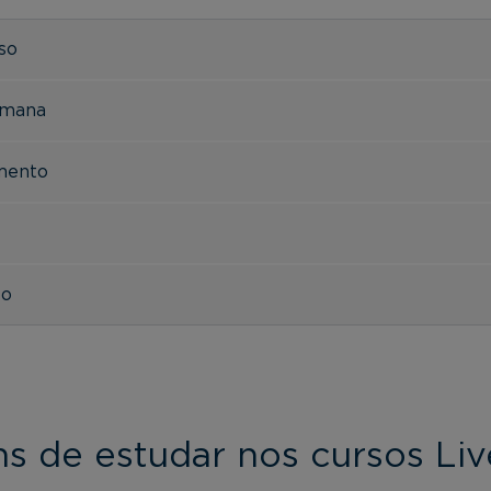
rso
emana
imento
to
s de estudar nos cursos Li