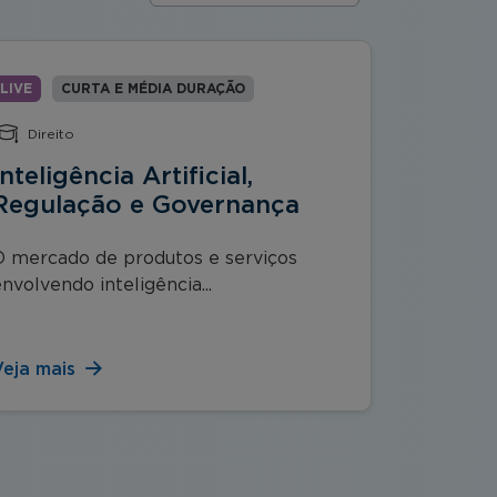
LIVE
CURTA E MÉDIA DURAÇÃO
LIVE
C
Direito
Lidera
Inteligência Artificial,
Aspect
Regulação e Governança
Relaçõ
O mercado de produtos e serviços
Em uma a
nvolvendo inteligência...
Aspectos 
Veja mais
Veja mai