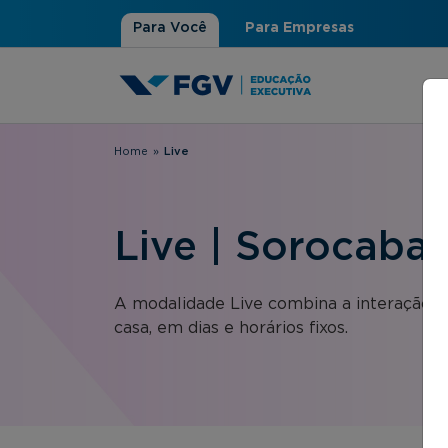
Para Você
Para Empresas
Home
»
Live
Você está aqui
Live | Sorocaba,
A modalidade Live combina a interação 
casa, em dias e horários fixos.