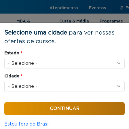
Atendimento
Eventos
E
MBA &
Curta & Média
Programas
Pós-graduação
Duração
Internacionai
Selecione uma cidade
para ver nossas
ofertas de cursos.
Estado
*
 SP
Cidade
*
em tempo real sem sair de
Estou fora do Brasil