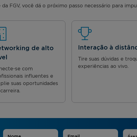
 da FGV, você dá o próximo passo necessário para impuls
Interação à distân
tworking de alto
vel
Tire suas dúvidas e troq
experiências ao vivo.
necte-se com
fissionais influentes e
plie suas oportunidades
carreira.
Áreas
Nome
*
E-mail
*
Áre