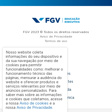
FGV 2023 © Todos os direitos reservados
Aviso de Privacidade
Termos de uso
Nosso website coleta
informações do seu dispositivo e
A FGV
da sua navegação por meio de
cookies para permitir
Contato
funcionalidades como: melhorar o
funcionamento técnico das
Nossas Unidades
páginas, mensurar a audiência do
Dúvidas Frequentes
website e oferecer produtos e
serviços relevantes por meio de
Rede Conveniada
anúncios personalizados. Para
saber mais sobre as informações
Ouvidoria Acadêmica
e cookies que coletamos, acesse
a nossa
Aviso de cookies
e a
nossa
Aviso de Privacidade
.
SIGA NOSSAS REDES SOCIAIS