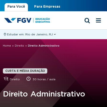
Para Você
Para Empresas
Estudar em:
Rio de Janeiro, RJ
Você está aqui
Home
»
Direito
»
Direito Administrativo
CURTA E MÉDIA DURAÇÃO
Direito
30 horas / aula
Direito Administrativo