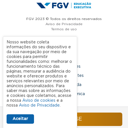
FGV 2023 © Todos os direitos reservados
Aviso de Privacidade
Termos de uso
Nosso website coleta
informações do seu dispositivo e
A FGV
da sua navegação por meio de
cookies para permitir
Contato
funcionalidades como: melhorar o
funcionamento técnico das
Nossas Unidades
páginas, mensurar a audiência do
Dúvidas Frequentes
website e oferecer produtos e
serviços relevantes por meio de
Rede Conveniada
anúncios personalizados. Para
saber mais sobre as informações
Ouvidoria Acadêmica
e cookies que coletamos, acesse
a nossa
Aviso de cookies
e a
nossa
Aviso de Privacidade
.
SIGA NOSSAS REDES SOCIAIS
INSCREVA-SE
Aceitar