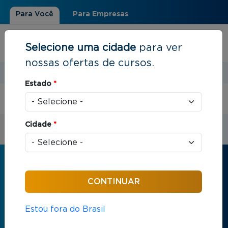
Para Você
Para Empresas
Selecione uma cidade
para ver
nossas ofertas de cursos.
Estudar em:
Rio de Janeiro, RJ
Estado
*
Você está aqui
Início
Cidade
*
Receba informações sobre os cursos
da FGV
Nome
*
Estou fora do Brasil