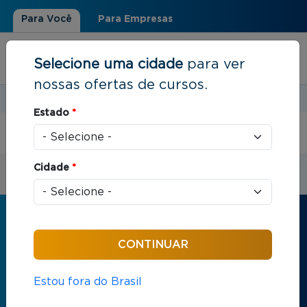
Para Você
Para Empresas
Selecione uma cidade
para ver
nossas ofertas de cursos.
Estudar em:
Rio de Janeiro, RJ
Estado
*
Você está aqui
Início
Cidade
*
Receba informações sobre os cursos
da FGV
Nome
*
Estou fora do Brasil