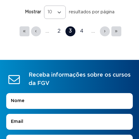
Mostrar
resultados por página
Páginas
«
‹
…
2
3
4
…
›
»
Receba informações sobre os cursos
da FGV
Nome
*
E-mail
*
Áreas de Interesse
*