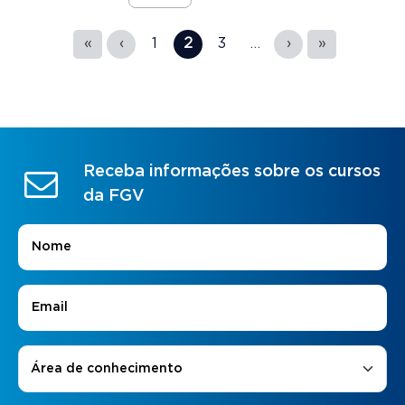
Páginas
«
‹
1
2
3
…
›
»
Receba informações sobre os cursos
da FGV
Nome
*
E-mail
*
Áreas de Interesse
*
Área de conhecimento