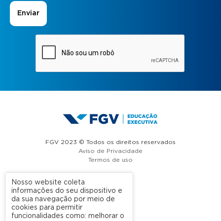
FGV 2023 © Todos os direitos reservados
Aviso de Privacidade
Termos de uso
Nosso website coleta
informações do seu dispositivo e
A FGV
da sua navegação por meio de
cookies para permitir
Contato
funcionalidades como: melhorar o