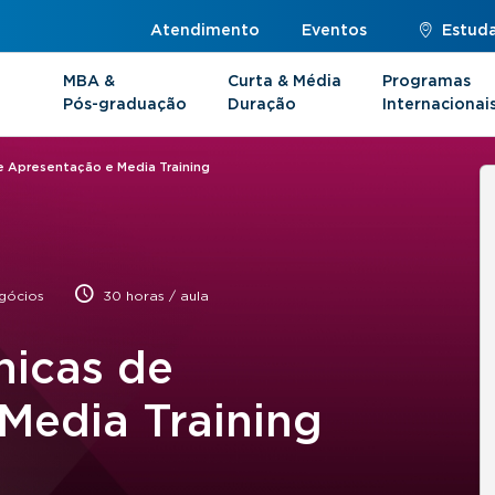
Atendimento
Eventos
Estuda
MBA &
Curta & Média
Programas
Pós-graduação
Duração
Internacionai
de Apresentação e Media Training
gócios
30 horas / aula
nicas de
Media Training