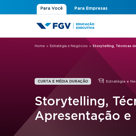
Para Você
Para Empresas
Home
»
Estratégia e Negócios
»
Storytelling, Técnicas 
Você está aqui
CURTA E MÉDIA DURAÇÃO
Estratégia e Ne
Storytelling, Téc
Apresentação e 