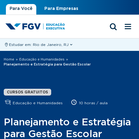
Para Você
Para Empresas
Estudar em:
Rio de Janeiro, RJ
Você está aqui
Home
»
Educação e Humanidades
»
Planejamento e Estratégia para Gestão Escolar
CURSOS GRATUITOS
Educação e Humanidades
10 horas / aula
Planejamento e Estratégia
para Gestão Escolar