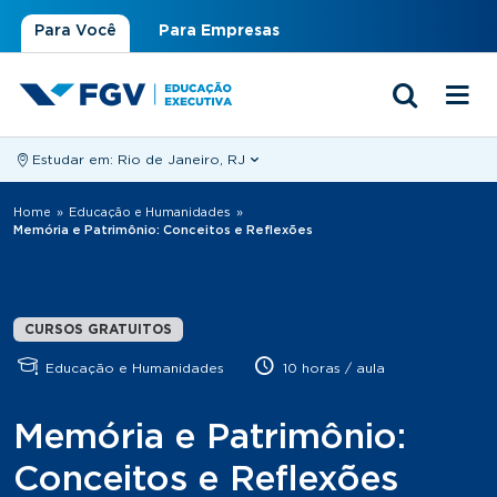
Para Você
Para Empresas
Estudar em:
Rio de Janeiro, RJ
Você está aqui
Home
»
Educação e Humanidades
»
Memória e Patrimônio: Conceitos e Reflexões
CURSOS GRATUITOS
Educação e Humanidades
10 horas / aula
Memória e Patrimônio:
Conceitos e Reflexões