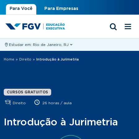
Para Você
Para Empresas
Estudar em:
Rio de Janeiro, RJ
Você está aqui
Home
»
Direito
»
Introdução à Jurimetria
CURSOS GRATUITOS
Direito
26 horas / aula
Introdução à Jurimetria