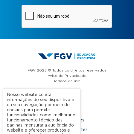
FGV 2023 © Todos os direitos reservados
Aviso de Privacidade
Termos de uso
Nosso website coleta
informações do seu dispositivo e
A FGV
da sua navegação por meio de
cookies para permitir
Contato
funcionalidades como: melhorar o
funcionamento técnico das
Nossas Unidades
páginas, mensurar a audiência do
Dúvidas Frequentes
website e oferecer produtos e