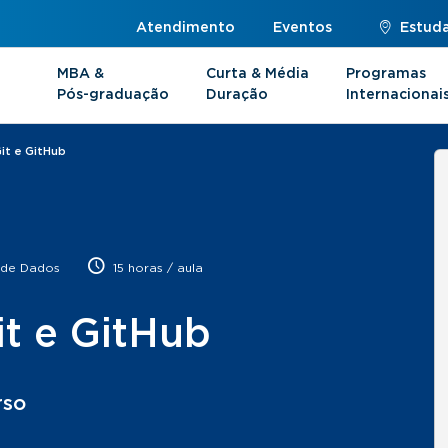
Atendimento
Eventos
Estuda
MBA &
Curta & Média
Programas
Pós-graduação
Duração
Internacionai
it e GitHub
 de Dados
15 horas / aula
it e GitHub
rso