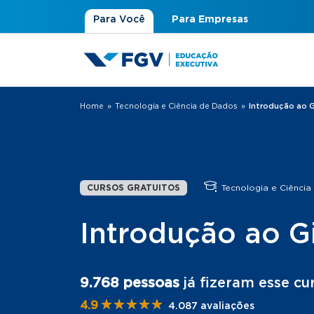
Para Você
Para Empresas
Home
»
Tecnologia e Ciência de Dados
»
Introdução ao G
Você está aqui
CURSOS GRATUITOS
Tecnologia e Ciência
Introdução ao G
9.768 pessoas
já fizeram esse cu
★★★★★
★★★★★
4.9
4.087 avaliações