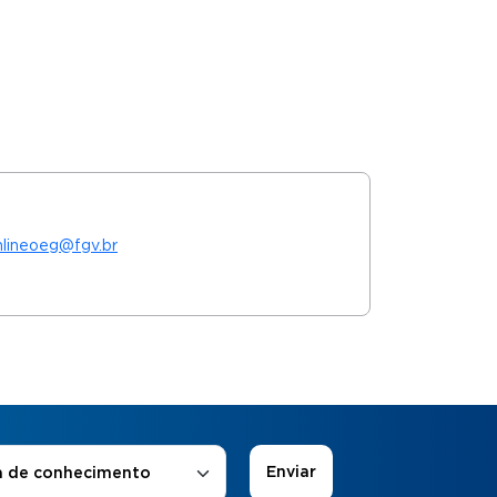
nlineoeg@fgv.br
 de Interesse
*
a de conhecimento