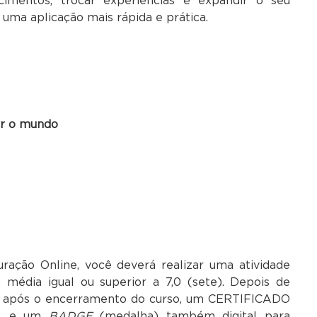
imentos, trocar experiências e expandir o seu
ma aplicação mais rápida e prática.
ar o mundo
ração Online, você deverá realizar uma atividade
o, média igual ou superior a 7,0 (sete). Depois de
as após o encerramento do curso, um CERTIFICADO
ão, e um
BADGE
(medalha) também digital para