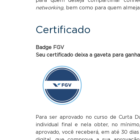
para quem deseja compartilhar conhec
networking
, bem como para quem almeja u
Certificado
Badge FGV
Seu certificado deixa a gaveta para ganh
Para ser aprovado no curso de Curta Du
individual final e nela obter, no mínim
aprovado, você receberá, em até 30 di
digital, que comprova a sua aprovaç