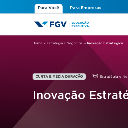
Para Você
Para Empresas
Home
»
Estratégia e Negócios
»
Inovação Estratégica
Você está aqui
CURTA E MÉDIA DURAÇÃO
Estratégia e Ne
Inovação Estrat