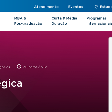
Atendimento
Eventos
Estuda
MBA &
Curta & Média
Programas
Pós-graduação
Duração
Internacionai
gócios
30 horas / aula
égica