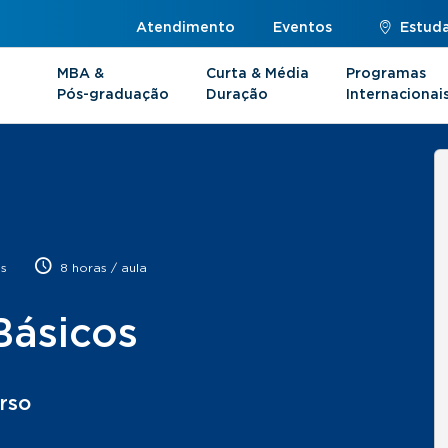
Atendimento
Eventos
Estuda
MBA &
Curta & Média
Programas
Pós-graduação
Duração
Internacionai
os
8 horas / aula
Básicos
rso