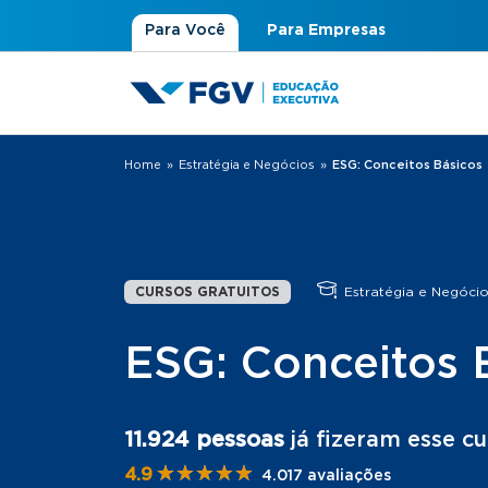
Para Você
Para Empresas
Home
»
Estratégia e Negócios
»
ESG: Conceitos Básicos
Você está aqui
CURSOS GRATUITOS
Estratégia e Negóci
ESG: Conceitos 
11.924 pessoas
já fizeram esse cu
★★★★★
★★★★★
4.9
4.017 avaliações