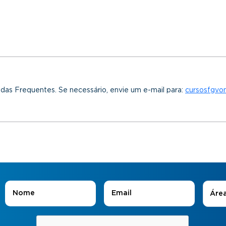
idas Frequentes. Se necessário, envie um e-mail para:
cursosfgvo
Áreas
Nome
*
E-mail
*
Áre