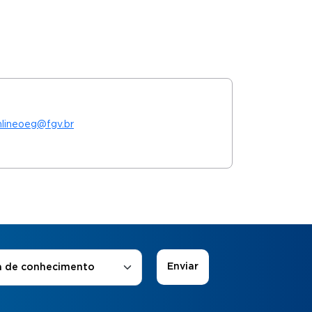
nlineoeg@fgv.br
 de Interesse
*
a de conhecimento