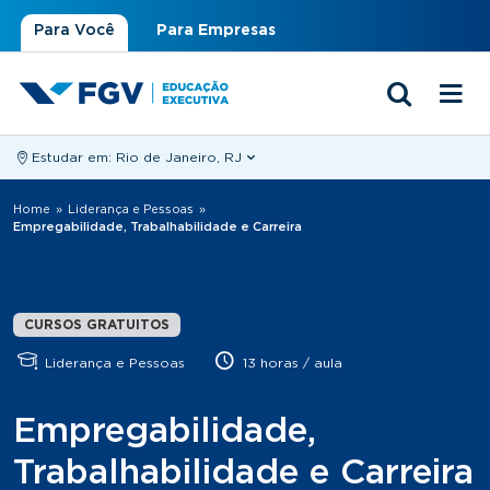
Para Você
Para Empresas
Estudar em:
Rio de Janeiro, RJ
Você está aqui
Home
»
Liderança e Pessoas
»
Empregabilidade, Trabalhabilidade e Carreira
CURSOS GRATUITOS
Liderança e Pessoas
13 horas / aula
Empregabilidade,
Trabalhabilidade e Carreira