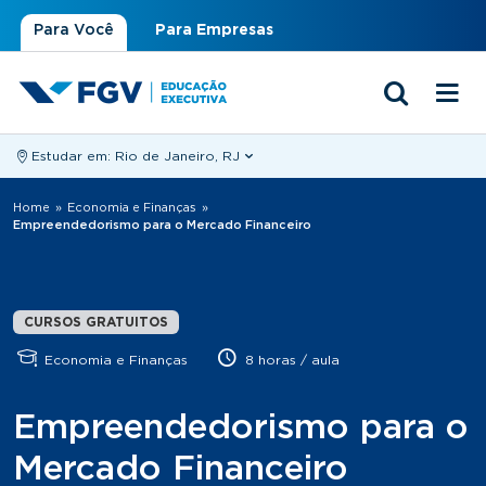
Para Você
Para Empresas
Estudar em:
Rio de Janeiro, RJ
Você está aqui
Home
»
Economia e Finanças
»
Empreendedorismo para o Mercado Financeiro
CURSOS GRATUITOS
Economia e Finanças
8 horas / aula
Empreendedorismo para o
Mercado Financeiro