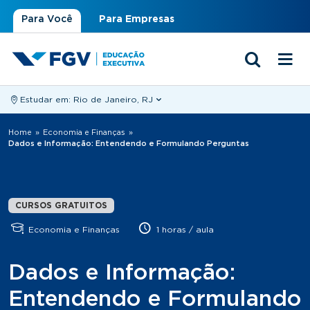
Para Você
Para Empresas
Estudar em:
Rio de Janeiro, RJ
Você está aqui
Home
»
Economia e Finanças
»
Dados e Informação: Entendendo e Formulando Perguntas
CURSOS GRATUITOS
Economia e Finanças
1 horas / aula
Dados e Informação:
Entendendo e Formulando