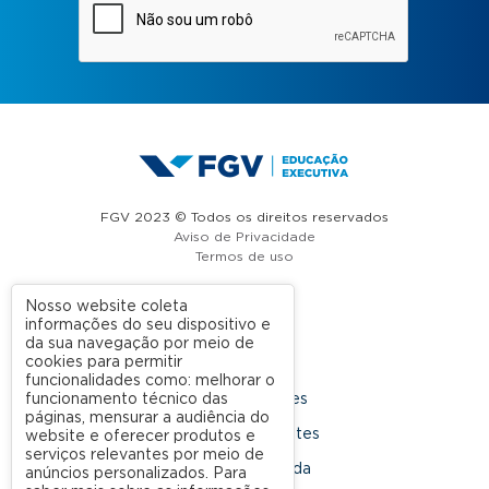
FGV 2023 © Todos os direitos reservados
Aviso de Privacidade
Termos de uso
Nosso website coleta
informações do seu dispositivo e
A FGV
da sua navegação por meio de
cookies para permitir
Contato
funcionalidades como: melhorar o
funcionamento técnico das
Nossas Unidades
páginas, mensurar a audiência do
Dúvidas Frequentes
website e oferecer produtos e
serviços relevantes por meio de
Rede Conveniada
anúncios personalizados. Para