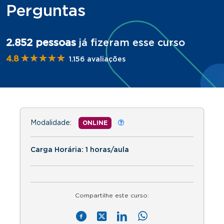
Perguntas
2.852 pessoas
já fizeram esse curso
★★★★★
★★★★★
4.8
1.156 avaliações
Modalidade:
ONLINE
Carga Horária: 1 horas/aula
Compartilhe este curso: