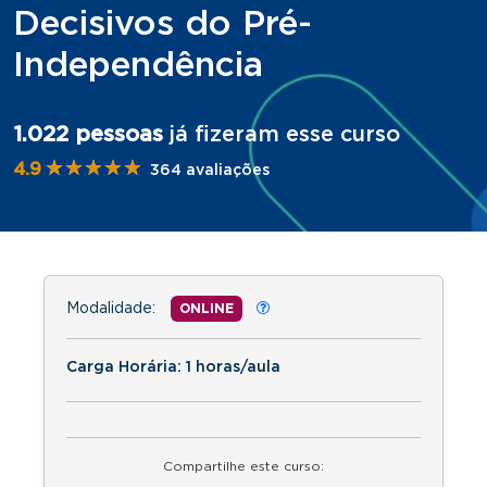
Decisivos do Pré-
Independência
1.022 pessoas
já fizeram esse curso
★★★★★
★★★★★
4.9
364 avaliações
Modalidade:
ONLINE
Carga Horária: 1 horas/aula
Compartilhe este curso: