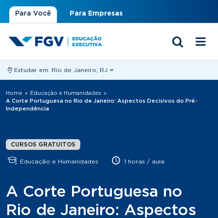
Para Você
Para Empresas
Estudar em:
Rio de Janeiro, RJ
Você está aqui
Home
»
Educação e Humanidades
»
A Corte Portuguesa no Rio de Janeiro: Aspectos Decisivos do Pré-
Independência
CURSOS GRATUITOS
Educação e Humanidades
1 horas / aula
A Corte Portuguesa no
Rio de Janeiro: Aspectos