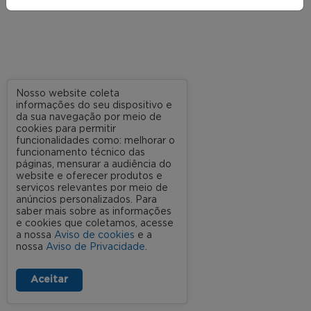
Nosso website coleta
informações do seu dispositivo e
da sua navegação por meio de
cookies para permitir
funcionalidades como: melhorar o
funcionamento técnico das
páginas, mensurar a audiência do
website e oferecer produtos e
serviços relevantes por meio de
anúncios personalizados. Para
saber mais sobre as informações
e cookies que coletamos, acesse
a nossa
Aviso de cookies
e a
nossa
Aviso de Privacidade
.
Aceitar