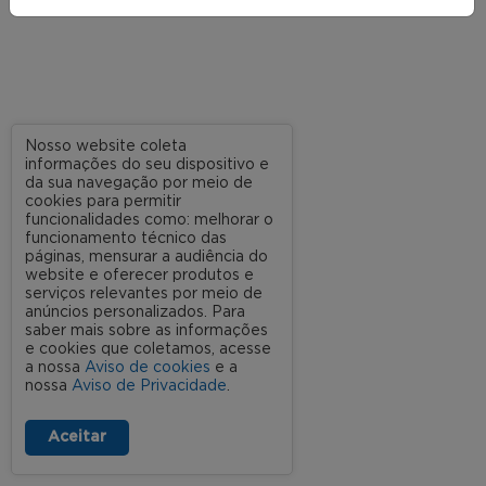
Nosso website coleta
informações do seu dispositivo e
da sua navegação por meio de
cookies para permitir
funcionalidades como: melhorar o
funcionamento técnico das
páginas, mensurar a audiência do
website e oferecer produtos e
serviços relevantes por meio de
anúncios personalizados. Para
saber mais sobre as informações
e cookies que coletamos, acesse
a nossa
Aviso de cookies
e a
nossa
Aviso de Privacidade
.
Aceitar