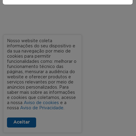
Nosso website coleta
informações do seu dispositivo e
da sua navegação por meio de
cookies para permitir
funcionalidades como: melhorar o
funcionamento técnico das
páginas, mensurar a audiência do
website e oferecer produtos e
serviços relevantes por meio de
anúncios personalizados. Para
saber mais sobre as informações
e cookies que coletamos, acesse
a nossa
Aviso de cookies
e a
nossa
Aviso de Privacidade
.
Aceitar