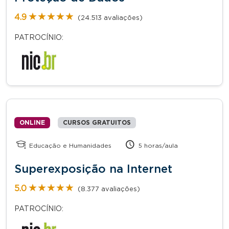
★★★★★
★★★★★
4.9
(24.513 avaliações)
PATROCÍNIO:
ONLINE
CURSOS GRATUITOS
Educação e Humanidades
5 horas/aula
Superexposição na Internet
★★★★★
★★★★★
5.0
(8.377 avaliações)
PATROCÍNIO: