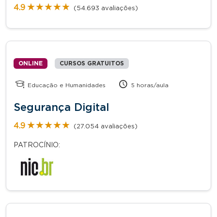
★★★★★
★★★★★
4.9
(54.693 avaliações)
ONLINE
CURSOS GRATUITOS
Educação e Humanidades
5 horas/aula
Segurança Digital
★★★★★
★★★★★
4.9
(27.054 avaliações)
PATROCÍNIO: