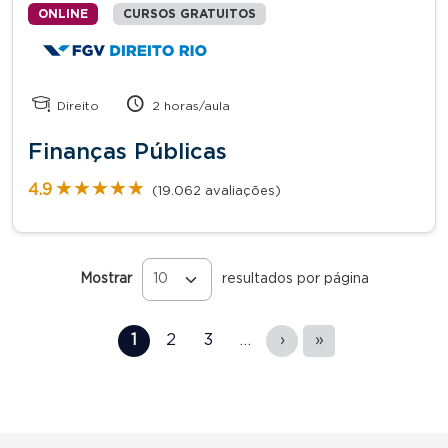
ONLINE
CURSOS GRATUITOS
Direito
2 horas/aula
Finanças Públicas
★★★★★
★★★★★
4.9
(19.062 avaliações)
Mostrar
resultados por página
Páginas
1
2
3
…
›
»