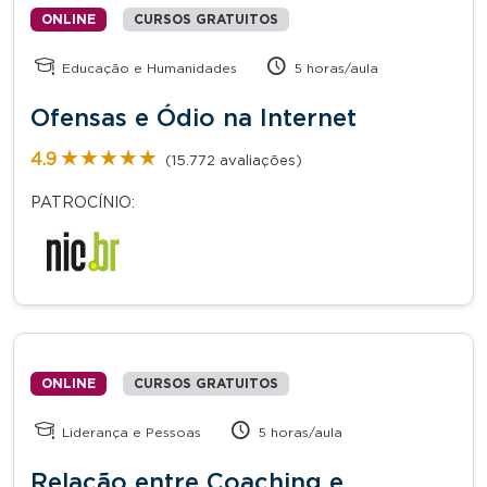
ONLINE
CURSOS GRATUITOS
Educação e Humanidades
5 horas/aula
Ofensas e Ódio na Internet
★★★★★
★★★★★
4.9
(15.772 avaliações)
PATROCÍNIO:
ONLINE
CURSOS GRATUITOS
Liderança e Pessoas
5 horas/aula
Relação entre Coaching e