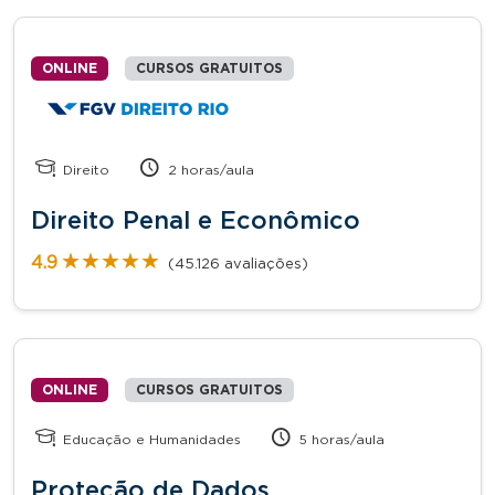
ONLINE
CURSOS GRATUITOS
Direito
2 horas/aula
Direito Penal e Econômico
★★★★★
★★★★★
4.9
(45.126 avaliações)
ONLINE
CURSOS GRATUITOS
Educação e Humanidades
5 horas/aula
Proteção de Dados