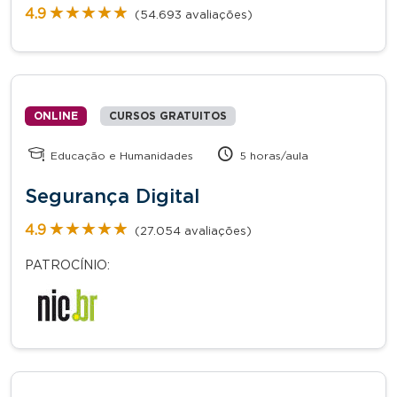
★★★★★
★★★★★
4.9
(54.693 avaliações)
ONLINE
CURSOS GRATUITOS
Educação e Humanidades
5 horas/aula
Segurança Digital
★★★★★
★★★★★
4.9
(27.054 avaliações)
PATROCÍNIO: