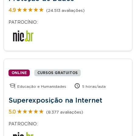
★★★★★
★★★★★
4.9
(24.513 avaliações)
PATROCÍNIO:
ONLINE
CURSOS GRATUITOS
Educação e Humanidades
5 horas/aula
Superexposição na Internet
★★★★★
★★★★★
5.0
(8.377 avaliações)
PATROCÍNIO: