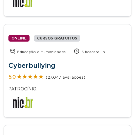
ONLINE
CURSOS GRATUITOS
Educação e Humanidades
5 horas/aula
Cyberbullying
★★★★★
★★★★★
5.0
(27.047 avaliações)
PATROCÍNIO: