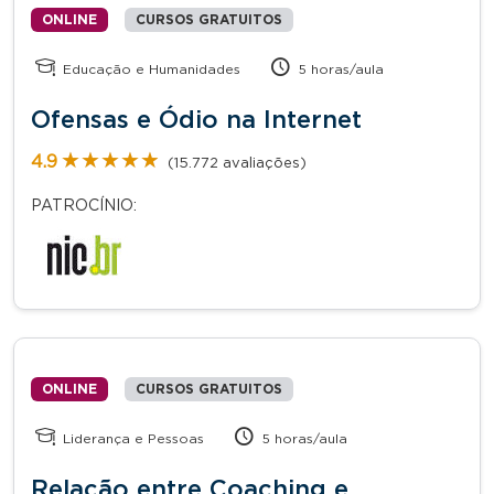
ONLINE
CURSOS GRATUITOS
Educação e Humanidades
5 horas/aula
Ofensas e Ódio na Internet
★★★★★
★★★★★
4.9
(15.772 avaliações)
PATROCÍNIO:
ONLINE
CURSOS GRATUITOS
Liderança e Pessoas
5 horas/aula
Relação entre Coaching e