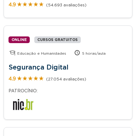
★★★★★
★★★★★
4.9
(54.693 avaliações)
ONLINE
CURSOS GRATUITOS
Educação e Humanidades
5 horas/aula
Segurança Digital
★★★★★
★★★★★
4.9
(27.054 avaliações)
PATROCÍNIO: