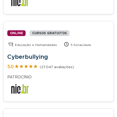
ONLINE
CURSOS GRATUITOS
Educação e Humanidades
5 horas/aula
Cyberbullying
★★★★★
★★★★★
5.0
(27.047 avaliações)
PATROCÍNIO: