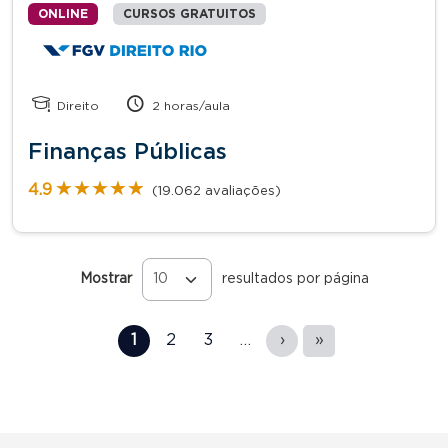
ONLINE
CURSOS GRATUITOS
Direito
2 horas/aula
Finanças Públicas
★★★★★
★★★★★
4.9
(19.062 avaliações)
Mostrar
resultados por página
Páginas
1
2
3
…
›
»