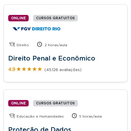
ONLINE
CURSOS GRATUITOS
Direito
2 horas/aula
Direito Penal e Econômico
★★★★★
★★★★★
4.9
(45.126 avaliações)
ONLINE
CURSOS GRATUITOS
Educação e Humanidades
5 horas/aula
Proteção de Dados