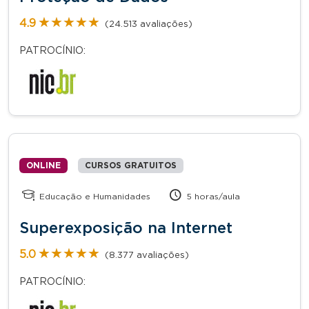
★★★★★
★★★★★
4.9
(24.513 avaliações)
PATROCÍNIO:
ONLINE
CURSOS GRATUITOS
Educação e Humanidades
5 horas/aula
Superexposição na Internet
★★★★★
★★★★★
5.0
(8.377 avaliações)
PATROCÍNIO: