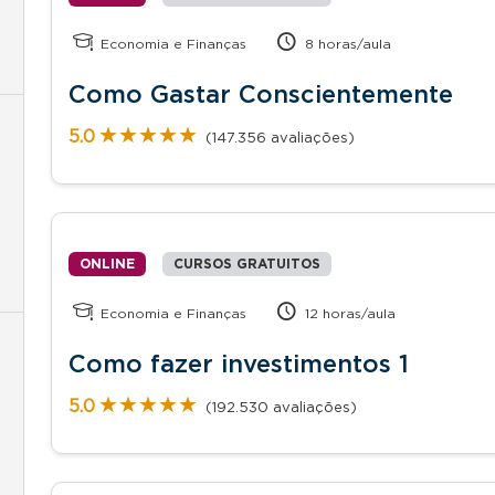
Economia e Finanças
8 horas/aula
Como Gastar Conscientemente
★★★★★
★★★★★
5.0
(147.356 avaliações)
ONLINE
CURSOS GRATUITOS
Economia e Finanças
12 horas/aula
Como fazer investimentos 1
★★★★★
★★★★★
5.0
(192.530 avaliações)