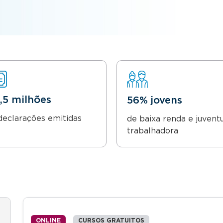
8,5 milhões
56% jovens
declarações emitidas
de baixa renda e juvent
trabalhadora
ONLINE
CURSOS GRATUITOS