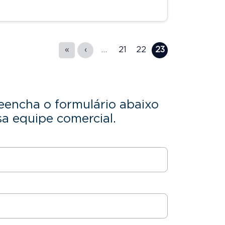
«
‹
…
21
22
23
eencha o formulário abaixo
a equipe comercial.