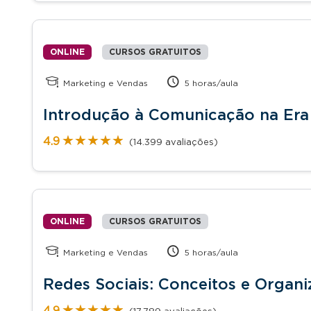
ONLINE
CURSOS GRATUITOS
Marketing e Vendas
5 horas/aula
Introdução à Comunicação na Era 
★★★★★
★★★★★
4.9
(14.399 avaliações)
ONLINE
CURSOS GRATUITOS
Marketing e Vendas
5 horas/aula
Redes Sociais: Conceitos e Organ
★★★★★
★★★★★
4.9