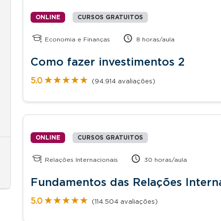
ONLINE
CURSOS GRATUITOS
Economia e Finanças
8 horas/aula
Como fazer investimentos 2
★★★★★
★★★★★
5.0
(94.914 avaliações)
ONLINE
CURSOS GRATUITOS
Relações Internacionais
30 horas/aula
Fundamentos das Relações Intern
★★★★★
★★★★★
5.0
(114.504 avaliações)