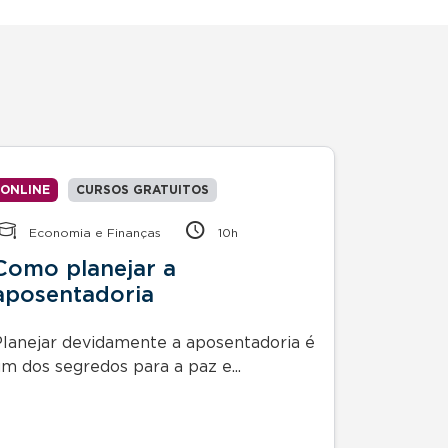
ONLINE
CURSOS GRATUITOS
ONLINE
Economia e Finanças
10h
Econom
Como planejar a
Como 
aposentadoria
Consc
Planejar devidamente a aposentadoria é
Planejar 
um dos segredos para a paz e...
um dos se