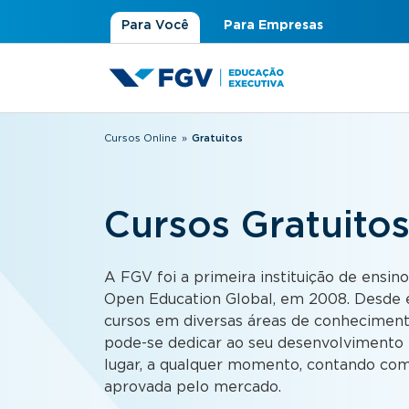
Para Você
Para Empresas
Cursos Online
»
Gratuitos
Você está aqui
Cursos Gratuito
A FGV foi a primeira instituição de ensino
Open Education Global, em 2008. Desde e
cursos em diversas áreas de conhecimen
pode-se dedicar ao seu desenvolvimento p
lugar, a qualquer momento, contando com
aprovada pelo mercado.