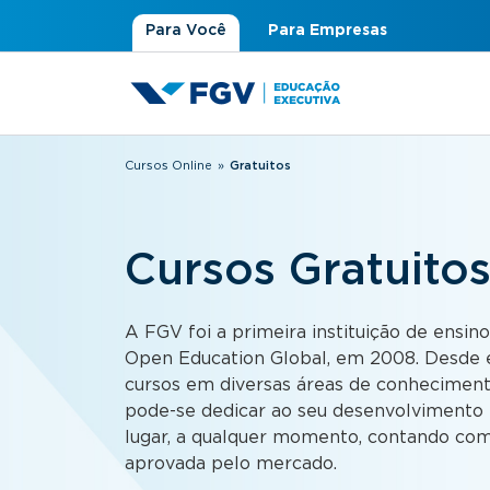
Para Você
Para Empresas
Cursos Online
»
Gratuitos
Você está aqui
Cursos Gratuito
A FGV foi a primeira instituição de ensino
Open Education Global, em 2008. Desde e
cursos em diversas áreas de conhecimen
pode-se dedicar ao seu desenvolvimento p
lugar, a qualquer momento, contando com
aprovada pelo mercado.