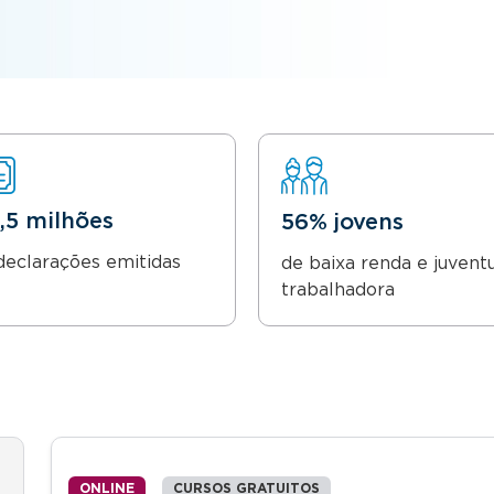
8,5 milhões
56% jovens
declarações emitidas
de baixa renda e juvent
trabalhadora
ONLINE
CURSOS GRATUITOS