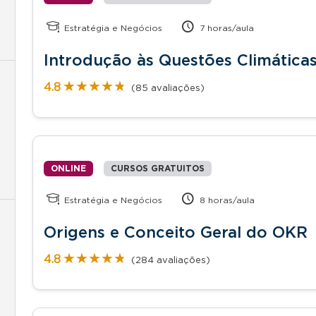
Estratégia e Negócios
7 horas/aula
Introdução às Questões Climática
★★★★★
★★★★★
4.8
(85 avaliações)
ONLINE
CURSOS GRATUITOS
Estratégia e Negócios
8 horas/aula
Origens e Conceito Geral do OKR
★★★★★
★★★★★
4.8
(284 avaliações)