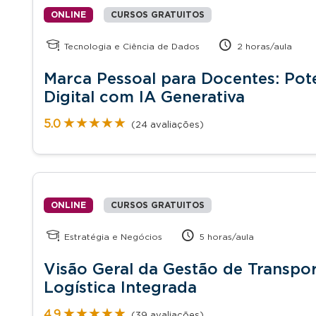
ONLINE
CURSOS GRATUITOS
Tecnologia e Ciência de Dados
2 horas/aula
Marca Pessoal para Docentes: Pote
Digital com IA Generativa
★★★★★
★★★★★
5.0
(24 avaliações)
ONLINE
CURSOS GRATUITOS
Estratégia e Negócios
5 horas/aula
Visão Geral da Gestão de Transpor
Logística Integrada
★★★★★
★★★★★
4.9
(39 avaliações)