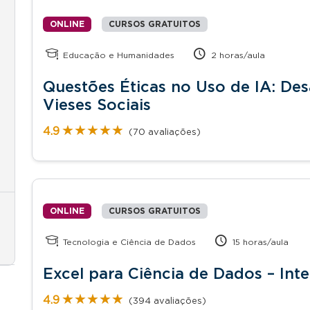
ONLINE
CURSOS GRATUITOS
Educação e Humanidades
2 horas/aula
Questões Éticas no Uso de IA: De
Vieses Sociais
★★★★★
★★★★★
4.9
(70 avaliações)
ONLINE
CURSOS GRATUITOS
Tecnologia e Ciência de Dados
15 horas/aula
Excel para Ciência de Dados – Int
★★★★★
★★★★★
4.9
(394 avaliações)