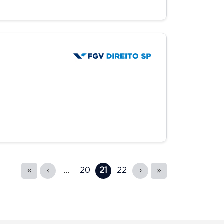
«
‹
…
20
21
22
›
»