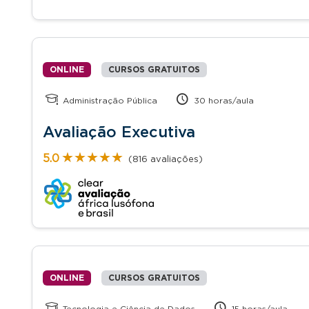
ONLINE
CURSOS GRATUITOS
Administração Pública
30 horas/aula
Avaliação Executiva
★★★★★
★★★★★
5.0
(816 avaliações)
ONLINE
CURSOS GRATUITOS
Tecnologia e Ciência de Dados
15 horas/aula