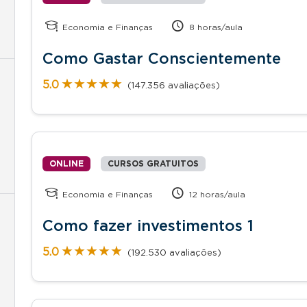
Economia e Finanças
8 horas/aula
Como Gastar Conscientemente
★★★★★
★★★★★
5.0
(147.356 avaliações)
ONLINE
CURSOS GRATUITOS
Economia e Finanças
12 horas/aula
Como fazer investimentos 1
★★★★★
★★★★★
5.0
(192.530 avaliações)