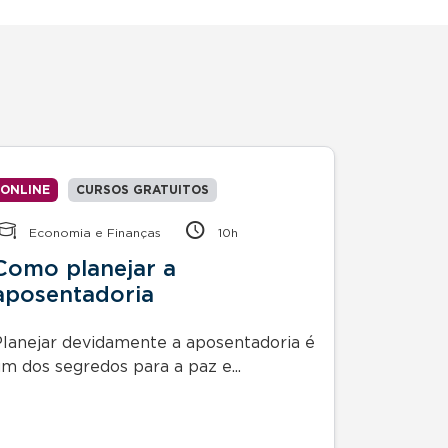
ONLINE
CURSOS GRATUITOS
ONLINE
Economia e Finanças
10h
Econom
Como planejar a
Como 
aposentadoria
Consc
Planejar devidamente a aposentadoria é
Planejar 
um dos segredos para a paz e...
um dos se