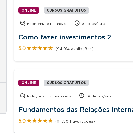
ONLINE
CURSOS GRATUITOS
Economia e Finanças
8 horas/aula
Como fazer investimentos 2
★★★★★
★★★★★
5.0
(94.914 avaliações)
ONLINE
CURSOS GRATUITOS
Relações Internacionais
30 horas/aula
Fundamentos das Relações Intern
★★★★★
★★★★★
5.0
(114.504 avaliações)