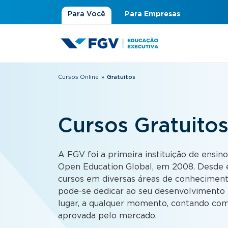
Para Você
Para Empresas
Cursos Online
»
Gratuitos
Você está aqui
Cursos Gratuito
A FGV foi a primeira instituição de ensino
Open Education Global, em 2008. Desde e
cursos em diversas áreas de conhecimen
pode-se dedicar ao seu desenvolvimento p
lugar, a qualquer momento, contando com
aprovada pelo mercado.