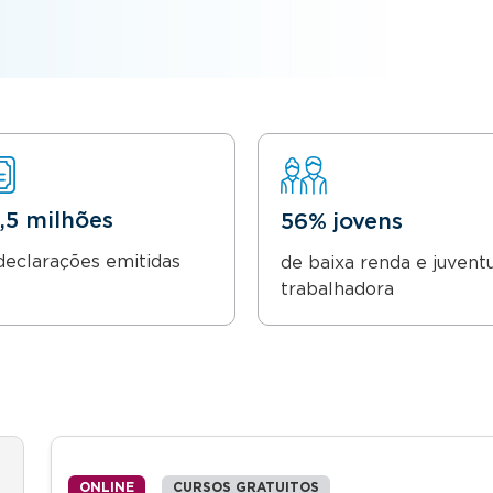
8,5 milhões
56% jovens
declarações emitidas
de baixa renda e juvent
trabalhadora
ONLINE
CURSOS GRATUITOS