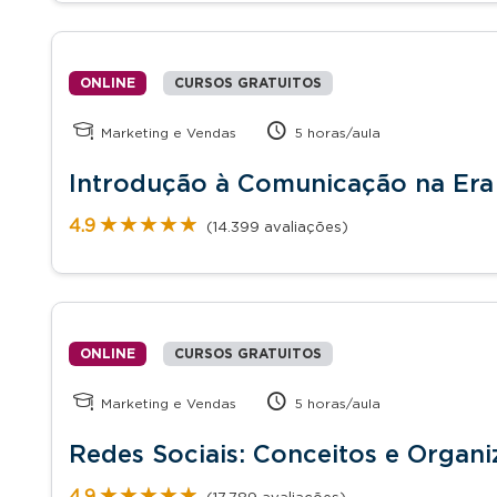
ONLINE
CURSOS GRATUITOS
Marketing e Vendas
5 horas/aula
Introdução à Comunicação na Era 
★★★★★
★★★★★
4.9
(14.399 avaliações)
ONLINE
CURSOS GRATUITOS
Marketing e Vendas
5 horas/aula
Redes Sociais: Conceitos e Organ
★★★★★
★★★★★
4.9