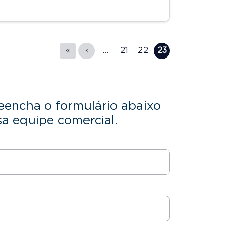
«
‹
…
21
22
23
eencha o formulário abaixo
a equipe comercial.