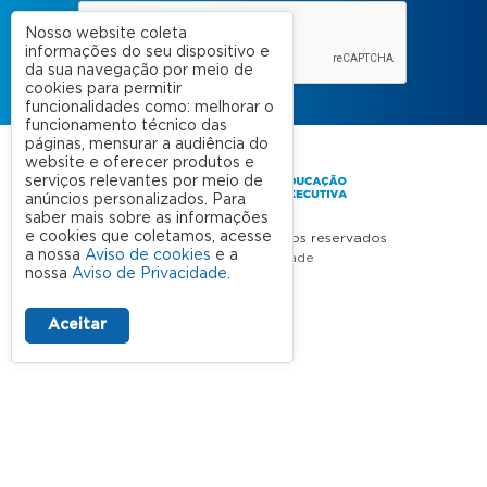
Nosso website coleta
informações do seu dispositivo e
da sua navegação por meio de
cookies para permitir
funcionalidades como: melhorar o
funcionamento técnico das
páginas, mensurar a audiência do
website e oferecer produtos e
serviços relevantes por meio de
anúncios personalizados. Para
saber mais sobre as informações
e cookies que coletamos, acesse
FGV 2023 © Todos os direitos reservados
a nossa
Aviso de cookies
e a
Aviso de Privacidade
nossa
Aviso de Privacidade
.
Termos de uso
Aceitar
A FGV
Contato
Nossas Unidades
Dúvidas Frequentes