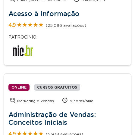
Acesso à Informação
★★★★★
★★★★★
4.9
(25.096 avaliações)
PATROCÍNIO:
ONLINE
CURSOS GRATUITOS
Marketing e Vendas
9 horas/aula
Administração de Vendas:
Conceitos Iniciais
★★★★★
★★★★★
4.9
(5.978 avaliações)