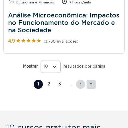
Economia e Finanças
7 horas/aula
Análise Microeconômica: Impactos
no Funcionamento do Mercado e
na Sociedade
★★★★★
★★★★★
4.9
(3.730 avaliações)
Mostrar
resultados por página
Páginas
1
2
3
…
›
»
10 cursos gratuitos mais