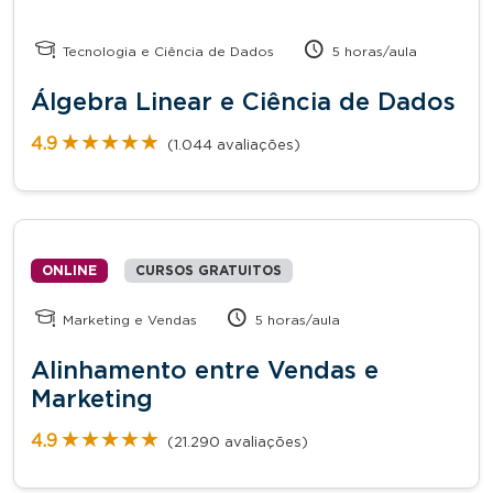
Tecnologia e Ciência de Dados
5 horas/aula
Álgebra Linear e Ciência de Dados
★★★★★
★★★★★
4.9
(1.044 avaliações)
ONLINE
CURSOS GRATUITOS
Marketing e Vendas
5 horas/aula
Alinhamento entre Vendas e
Marketing
★★★★★
★★★★★
4.9
(21.290 avaliações)