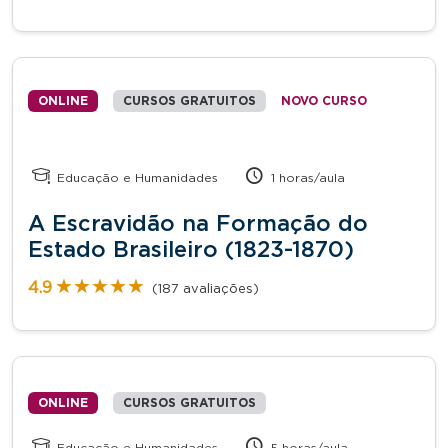
ONLINE
CURSOS GRATUITOS
NOVO CURSO
Educação e Humanidades
1 horas/aula
A Escravidão na Formação do
Estado Brasileiro (1823-1870)
★★★★★
★★★★★
4.9
(187 avaliações)
ONLINE
CURSOS GRATUITOS
Educação e Humanidades
5 horas/aula