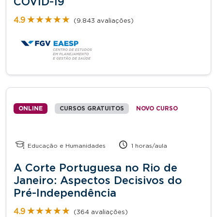
COVID-19
★★★★★
★★★★★
4.9
(9.843 avaliações)
ONLINE
CURSOS GRATUITOS
NOVO CURSO
Educação e Humanidades
1 horas/aula
A Corte Portuguesa no Rio de
Janeiro: Aspectos Decisivos do
Pré-Independência
★★★★★
★★★★★
4.9
(364 avaliações)