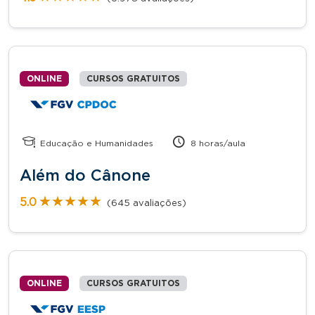
ONLINE
CURSOS GRATUITOS
Educação e Humanidades
8 horas/aula
Além do Cânone
★★★★★
★★★★★
5.0
(645 avaliações)
ONLINE
CURSOS GRATUITOS