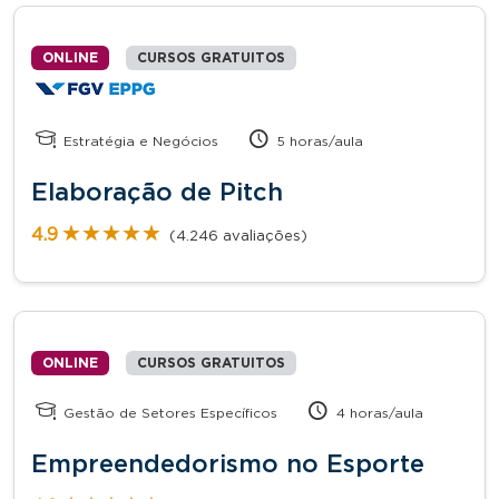
ONLINE
CURSOS GRATUITOS
Estratégia e Negócios
5 horas/aula
Elaboração de Pitch
★★★★★
★★★★★
4.9
(4.246 avaliações)
ONLINE
CURSOS GRATUITOS
Gestão de Setores Específicos
4 horas/aula
Empreendedorismo no Esporte