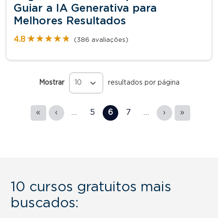
Guiar a IA Generativa para
Melhores Resultados
★★★★★
★★★★★
4.8
(386 avaliações)
Mostrar
resultados por página
Páginas
«
‹
…
5
6
7
…
›
»
10 cursos gratuitos mais
buscados: