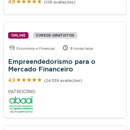
★★★★★
★★★★★
4.9
(1.131 avaliações)
ONLINE
CURSOS GRATUITOS
Economia e Finanças
8 horas/aula
Empreendedorismo para o
Mercado Financeiro
★★★★★
★★★★★
4.9
(24.339 avaliações)
PATROCÍNIO: