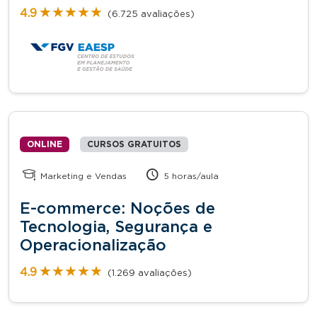
★★★★★
★★★★★
4.9
(6.725 avaliações)
ONLINE
CURSOS GRATUITOS
Marketing e Vendas
5 horas/aula
E-commerce: Noções de
Tecnologia, Segurança e
Operacionalização
★★★★★
★★★★★
4.9
(1.269 avaliações)