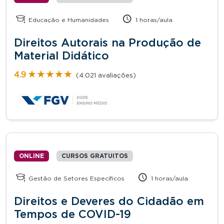
Educação e Humanidades
1 horas/aula
Direitos Autorais na Produção de
Material Didático
★★★★★
★★★★★
4.9
(4.021 avaliações)
ONLINE
CURSOS GRATUITOS
Gestão de Setores Específicos
1 horas/aula
Direitos e Deveres do Cidadão em
Tempos de COVID-19