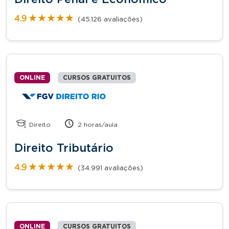
★★★★★
★★★★★
4.9
(45.126 avaliações)
ONLINE
CURSOS GRATUITOS
Direito
2 horas/aula
Direito Tributário
★★★★★
★★★★★
4.9
(34.991 avaliações)
ONLINE
CURSOS GRATUITOS