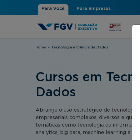
Para Você
Para Empresas
Home
»
Tecnologia e Ciência de Dados
Você está aqui
Cursos em Tecno
Dados
Abrange o uso estratégico de tecnologias
empresariais complexos, diversos e que en
temáticas como tecnologia da informação,
analytics, big data, machine learning e inte