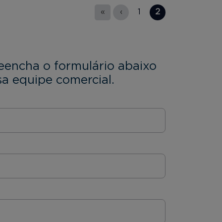
«
‹
1
2
eencha o formulário abaixo
a equipe comercial.