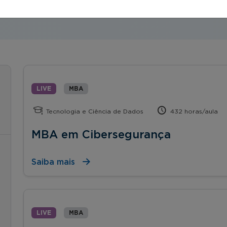
LIVE
MBA
Tecnologia e Ciência de Dados
432 horas/aula
MBA em Cibersegurança
Saiba mais
LIVE
MBA