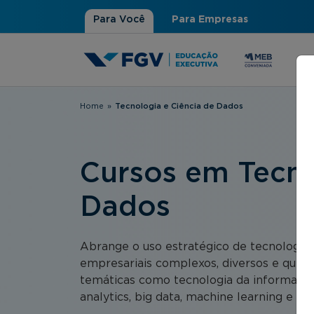
Para Você
Para Empresas
Home
»
Tecnologia e Ciência de Dados
Você está aqui
Cursos em Tecno
Dados
Abrange o uso estratégico de tecnologias
empresariais complexos, diversos e que en
temáticas como tecnologia da informação,
analytics, big data, machine learning e inte