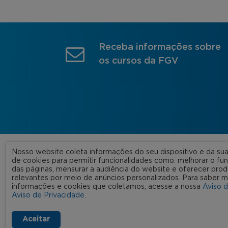
Receba informações sobre
os cursos da FGV
Nosso website coleta informações do seu dispositivo e da s
A FGV
de cookies para permitir funcionalidades como: melhorar o f
das páginas, mensurar a audiência do website e oferecer prod
Nossas
relevantes por meio de anúncios personalizados. Para saber m
informações e cookies que coletamos, acesse a nossa
Aviso 
FGV 2023 © Todos os direitos
Rede C
Aviso de Privacidade
.
reservados
Aviso de Privacidade
Termos de uso
Aceitar