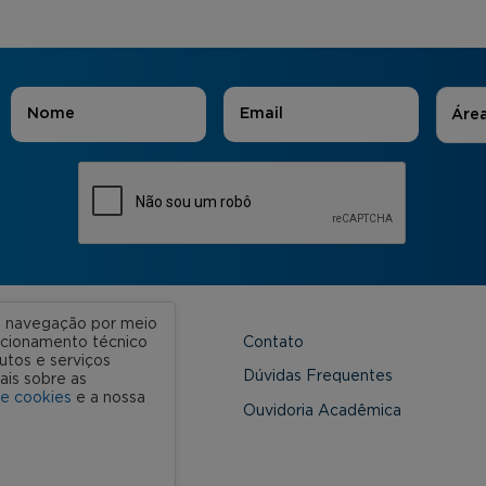
Áreas
Nome
*
E-mail
*
Áre
ua navegação por meio
Contato
uncionamento técnico
utos e serviços
 Unidades
Dúvidas Frequentes
ais sobre as
de cookies
e a nossa
onveniada
Ouvidoria Acadêmica