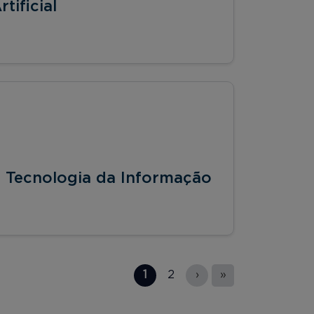
tificial
 Tecnologia da Informação
1
2
›
»