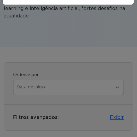
cibersegurança, business analytics, big data, machine
learning e inteligência artificial, fortes desafios na
atualidade.
Ordenar por:
Filtros avançados:
Exibir