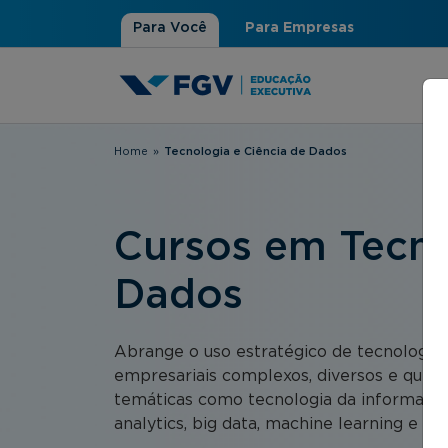
Para Você
Para Empresas
Home
»
Tecnologia e Ciência de Dados
Você está aqui
Cursos em Tecno
Dados
Abrange o uso estratégico de tecnologias
empresariais complexos, diversos e que en
temáticas como tecnologia da informação,
analytics, big data, machine learning e inte