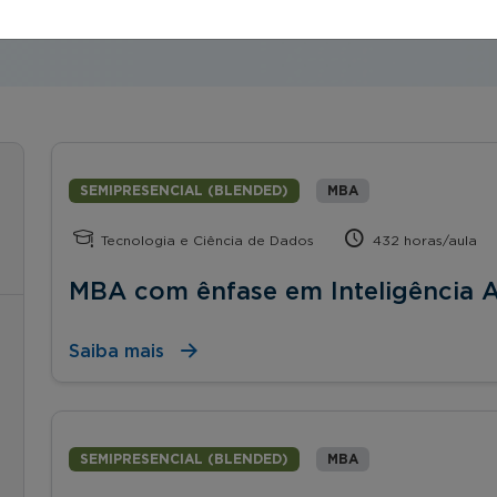
SEMIPRESENCIAL (BLENDED)
MBA
Tecnologia e Ciência de Dados
432 horas/aula
MBA com ênfase em Inteligência Ar
Saiba mais
SEMIPRESENCIAL (BLENDED)
MBA