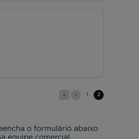
«
‹
1
2
eencha o formulário abaixo
a equipe comercial.