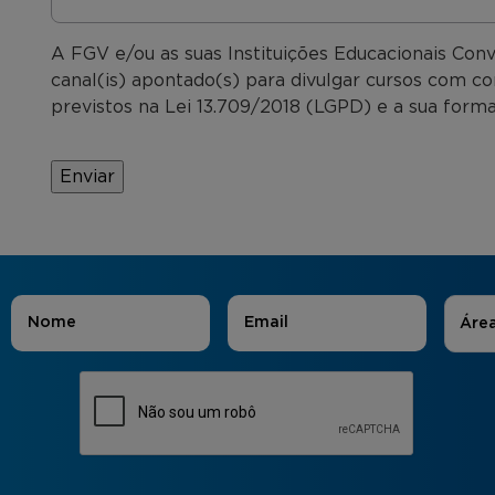
A FGV e/ou as suas Instituições Educacionais Con
canal(is) apontado(s) para divulgar cursos com co
previstos na Lei 13.709/2018 (LGPD) e a sua forma
Áreas
Nome
*
E-mail
*
Áre