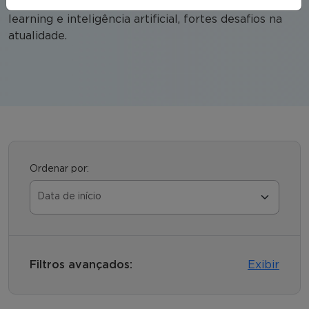
cibersegurança, business analytics, big data, machine
learning e inteligência artificial, fortes desafios na
atualidade.
Ordenar por:
Filtros avançados:
Exibir