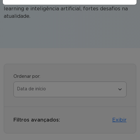
cibersegurança, business analytics, big data, machine
learning e inteligência artificial, fortes desafios na
atualidade.
Ordenar por:
Filtros avançados:
Exibir