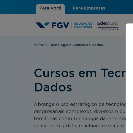
Para Você
Para Empresas
Home
»
Tecnologia e Ciência de Dados
Você está aqui
Cursos em Tecno
Dados
Abrange o uso estratégico de tecnologias
empresariais complexos, diversos e que en
temáticas como tecnologia da informação,
analytics, big data, machine learning e inte