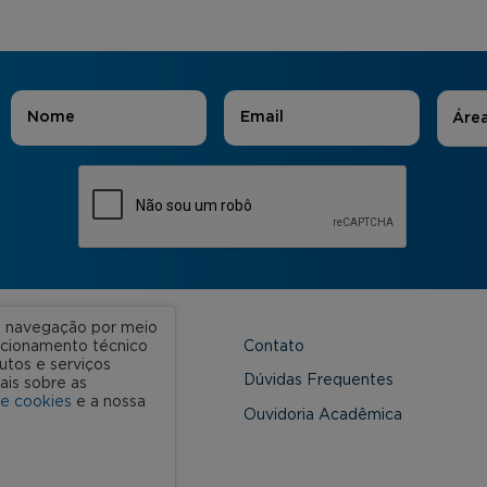
Áreas
Nome
*
E-mail
*
Áre
ua navegação por meio
Contato
uncionamento técnico
utos e serviços
 Unidades
Dúvidas Frequentes
ais sobre as
de cookies
e a nossa
onveniada
Ouvidoria Acadêmica