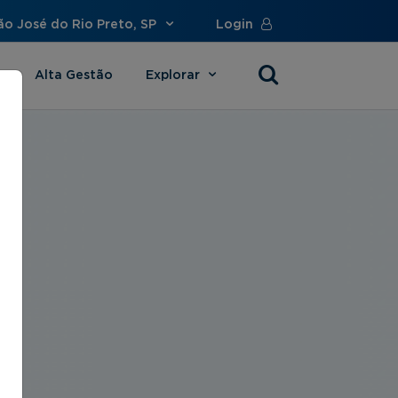
ão José do Rio Preto, SP
Login
Alta Gestão
Explorar
s