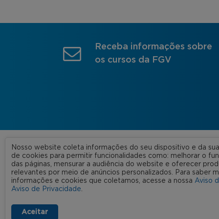
Receba informações sobre
os cursos da FGV
Nosso website coleta informações do seu dispositivo e da s
A FGV
de cookies para permitir funcionalidades como: melhorar o f
das páginas, mensurar a audiência do website e oferecer prod
Nossas
relevantes por meio de anúncios personalizados. Para saber m
informações e cookies que coletamos, acesse a nossa
Aviso 
FGV 2023 © Todos os direitos
Rede C
Aviso de Privacidade
.
reservados
Aviso de Privacidade
Termos de uso
Aceitar