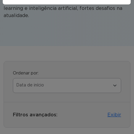
cibersegurança, business analytics, big data, machine
learning e inteligência artificial, fortes desafios na
atualidade.
Ordenar por:
Filtros avançados:
Exibir