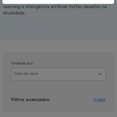
cibersegurança, business analytics, big data, machine
learning e inteligência artificial, fortes desafios na
atualidade.
Ordenar por:
Filtros avançados:
Exibir