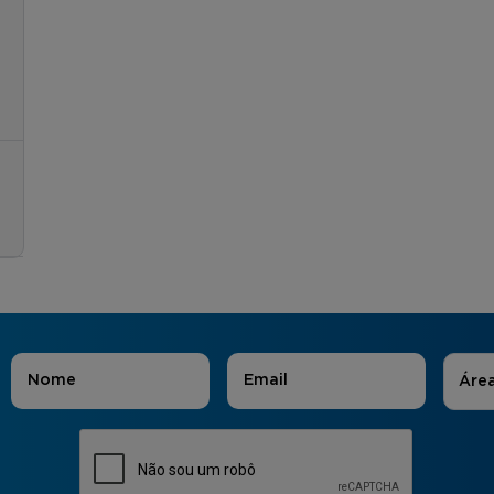
Áreas
Nome
*
E-mail
*
Áre