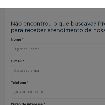
Não encontrou o que buscava? Pr
para receber atendimento de noss
Nome
*
E-mail
*
Telefone
*
Curso de interesse
*