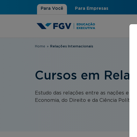
Para Você
Para Empresas
Home
»
Relações Internacionais
Você está aqui
Cursos em Relaç
Estudo das relações entre as nações e as 
Economia, do Direito e da Ciência Política