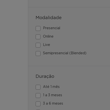
Modalidade
Presencial
Online
Live
Semipresencial (Blended)
Duração
Até 1 mês
1 a 3 meses
3 a 6 meses