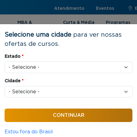
Atendimento
Eventos
MBA &
Curta & Média
Programas
Pós-graduação
Duração
Internacionai
Selecione uma cidade
para ver nossas
ofertas de cursos.
Estado
*
ões Internacionais
Cidade
*
dinâmicas globais sob o ponto de vista da
.
Estou fora do Brasil