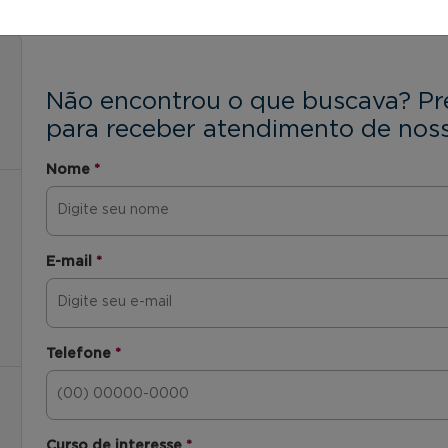
Não encontrou o que buscava? Pr
para receber atendimento de noss
Nome
*
E-mail
*
Telefone
*
Curso de interesse
*