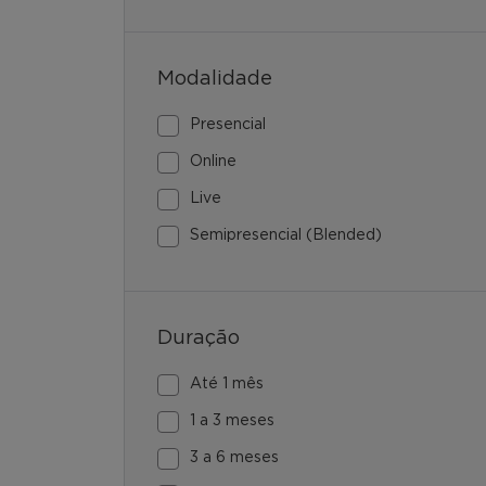
Modalidade
Presencial
Online
Live
Semipresencial (Blended)
Duração
Até 1 mês
1 a 3 meses
3 a 6 meses