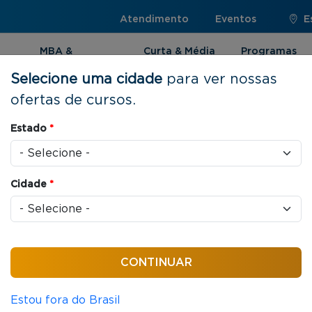
Atendimento
Eventos
E
MBA &
Curta & Média
Programas
Pós-graduação
Duração
Internacionai
Selecione uma cidade
para ver nossas
ofertas de cursos.
Estado
*
ões Internacionais
Cidade
*
dinâmicas globais sob o ponto de vista da
.
Estou fora do Brasil