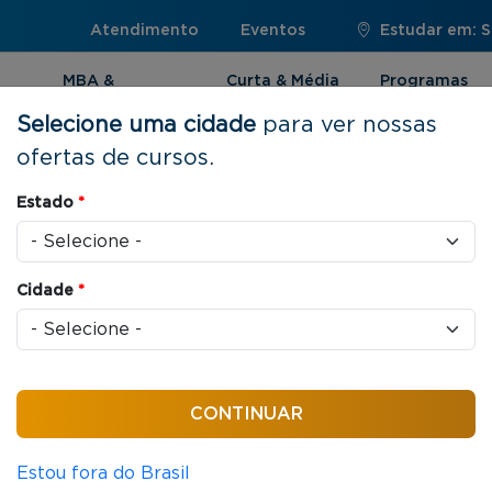
Atendimento
Eventos
Estudar em: 
MBA &
Curta & Média
Programas
Pós-graduação
Duração
Internacionai
Selecione uma cidade
para ver nossas
ofertas de cursos.
Estado
*
ões Internacionais
Cidade
*
dinâmicas globais sob o ponto de vista da
.
Estou fora do Brasil