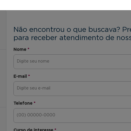
Não encontrou o que buscava? Pr
para receber atendimento de noss
Nome
*
E-mail
*
Telefone
*
Curso de interesse
*