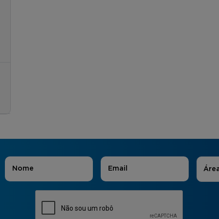
Áreas
Nome
*
E-mail
*
Áre