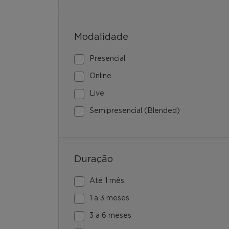
Modalidade
Presencial
Online
Live
Semipresencial (Blended)
Duração
Até 1 mês
1 a 3 meses
3 a 6 meses