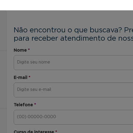
Não encontrou o que buscava? Pr
para receber atendimento de noss
Nome
*
E-mail
*
Telefone
*
Curso de interesse
*