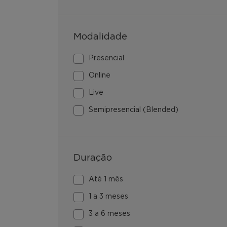
Modalidade
Presencial
Online
Live
Semipresencial (Blended)
Duração
Até 1 mês
1 a 3 meses
3 a 6 meses