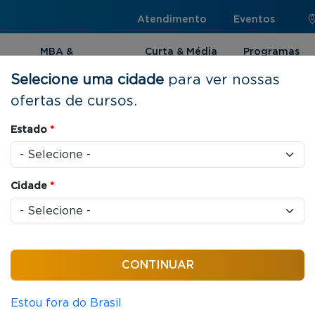
Atendimento
Eventos
MBA &
Curta & Média
Programas
Pós-graduação
Duração
Internacionai
Selecione uma cidade
para ver nossas
ofertas de cursos.
Estado
*
ões Internacionais
Cidade
*
dinâmicas globais sob o ponto de vista da
.
Estou fora do Brasil