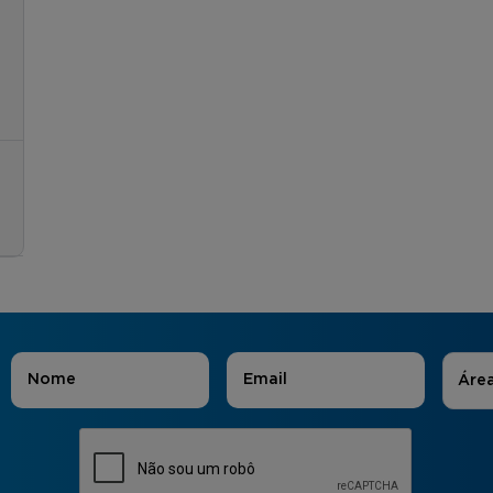
Áreas
Nome
*
E-mail
*
Áre