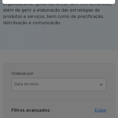
organizacional, governamental, sem fins lucrativos),
além de gerir a elaboração das estratégias de
produtos e serviços, bem como de precificação,
distribuição e comunicação.
Ordenar por:
Filtros avançados:
Exibir