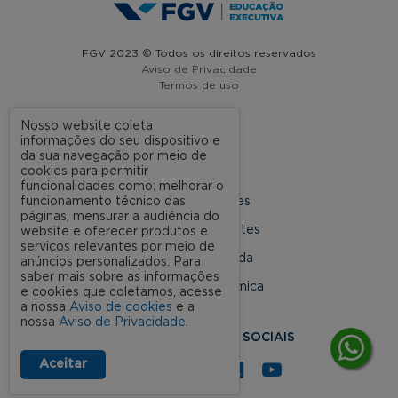
FGV 2023 © Todos os direitos reservados
Aviso de Privacidade
Termos de uso
Nosso website coleta
informações do seu dispositivo e
A FGV
da sua navegação por meio de
cookies para permitir
Contato
funcionalidades como: melhorar o
funcionamento técnico das
Nossas Unidades
páginas, mensurar a audiência do
Dúvidas Frequentes
website e oferecer produtos e
serviços relevantes por meio de
Rede Conveniada
anúncios personalizados. Para
saber mais sobre as informações
Ouvidoria Acadêmica
e cookies que coletamos, acesse
a nossa
Aviso de cookies
e a
nossa
Aviso de Privacidade
.
SIGA NOSSAS REDES SOCIAIS
Aceitar