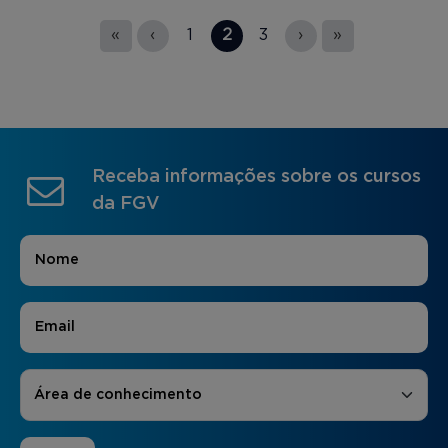
Páginas
«
‹
1
2
3
›
»
Receba informações sobre os cursos
da FGV
Nome
*
E-mail
*
Áreas de Interesse
*
Área de conhecimento