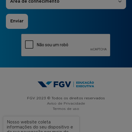
Área de conhecimento
FGV 2023 © Todos os direitos reservados
Aviso de Privacidade
Termos de uso
Nosso website coleta
informações do seu dispositivo e
A FGV