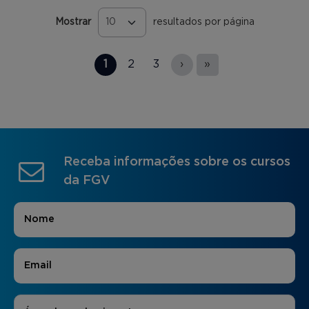
Mostrar
resultados por página
Páginas
1
2
3
›
»
Receba informações sobre os cursos
da FGV
Nome
*
E-mail
*
Áreas de Interesse
*