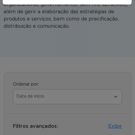
organizacional, governamental, sem fins lucrativos),
além de gerir a elaboração das estratégias de
produtos e serviços, bem como de precificação,
distribuição e comunicação.
Ordenar por:
Filtros avançados:
Exibir