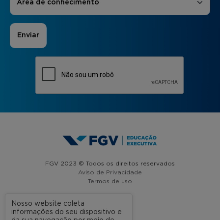
Área de conhecimento
FGV 2023 © Todos os direitos reservados
Aviso de Privacidade
Termos de uso
Nosso website coleta
informações do seu dispositivo e
A FGV