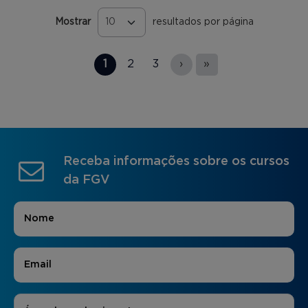
Mostrar
resultados por página
Páginas
1
2
3
›
»
Receba informações sobre os cursos
da FGV
Nome
*
E-mail
*
Áreas de Interesse
*