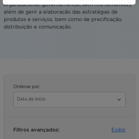
organizacional, governamental, sem fins lucrativos),
além de gerir a elaboração das estratégias de
produtos e serviços, bem como de precificação,
distribuição e comunicação.
Ordenar por:
Filtros avançados:
Exibir